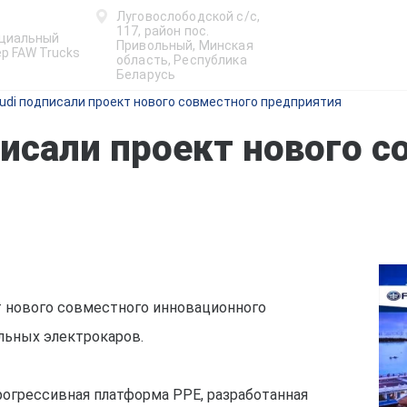
Луговослободской с/с,
117, район пос.
циальный
Привольный, Минская
р FAW Trucks
область, Республика
Беларусь
Audi подписали проект нового совместного предприятия
писали проект нового с
кт нового совместного инновационного
льных электрокаров.
рогрессивная платформа PPE, разработанная