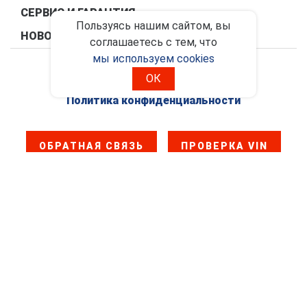
СЕРВИС И ГАРАНТИЯ
Пользуясь нашим сайтом, вы
НОВОСТИ
соглашаетесь с тем, что
мы используем cookies
ОК
Правовая информация
Политика конфиденциальности
ОБРАТНАЯ СВЯЗЬ
ПРОВЕРКА VIN
2017 - 2026. ООО "ФАВ - Восточная Европа"
Сайт официального дилера FAW Trucks в России. Данный сайт
носит информационно-справочный характер и ни при каких
условиях не является публичной офертой
Поддержка сайта
19agency84
Правовая информация