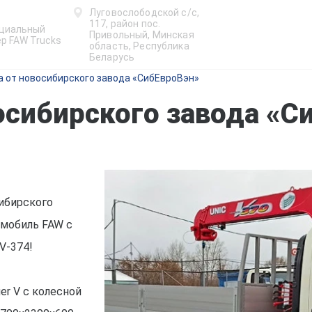
Луговослободской с/с,
117, район пос.
циальный
Привольный, Минская
р FAW Trucks
область, Республика
Беларусь
а от новосибирского завода «СибЕвроВэн»
осибирского завода «С
сибирского
омобиль FAW с
V-374!
er V с колесной