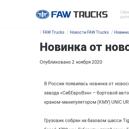
Офи
диле
FAW Trucks
Новости FAW Trucks
Новинк
Новинка от нов
Опубликовано 2 ноября 2020
В России появилась новинка от ново
завода «СибЕвроВэн» – бортовой авт
краном-манипулятором (КМУ) UNIC UR
Грузовик собран на базовом шасси Tig