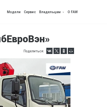
Модели
Сервис
Владельцам
O FAW
ибЕвроВэн»
Поделиться: