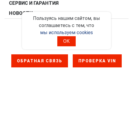
СЕРВИС И ГАРАНТИЯ
НОВОСТИ
Пользуясь нашим сайтом, вы
соглашаетесь с тем, что
Правовая информация
мы используем cookies
Политика конфиденциальности
ОК
ОБРАТНАЯ СВЯЗЬ
ПРОВЕРКА VIN
2017 - 2026. ООО "ФАВ - Восточная Европа"
Сайт официального дилера FAW Trucks в России. Данный сайт
носит информационно-справочный характер и ни при каких
условиях не является публичной офертой
Поддержка сайта
19agency84
Правовая информация