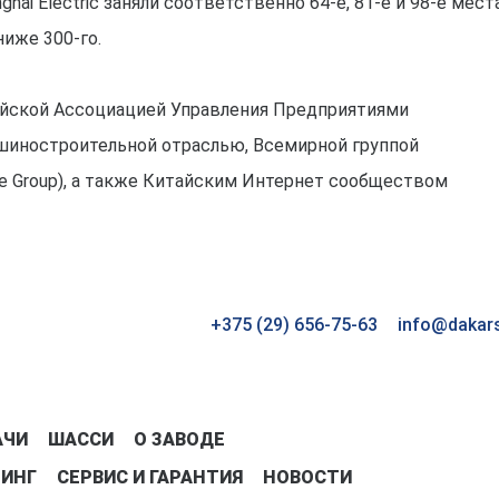
hai Electric заняли соответственно 64-е, 81-е и 98-е места
иже 300-го.
айской Ассоциацией Управления Предприятиями
шиностроительной отраслью, Всемирной группой
ve Group), а также Китайским Интернет сообществом
+375 (29) 656-75-63
info@dakar
АЧИ
ШАССИ
О ЗАВОДЕ
ЗИНГ
СЕРВИС И ГАРАНТИЯ
НОВОСТИ