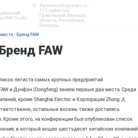
Луговослободской с/с,
117, район пос.
циальный
Привольный, Минская
р FAW Trucks
область, Республика
Беларусь
 место - Бренд FAW
 Бренд FAW
Список пятиста самых крупных предприятий
AW и Дунфэн (Dongfeng) заняли первые два места. Среди
аний, кроме Shanghai Electric и Корпорации Zhong Ji,
ответственно, остальные восемь также достались
. Кроме этого, на конференции был опубликован список
ения, в который вошло шестьдесят китайских компаний